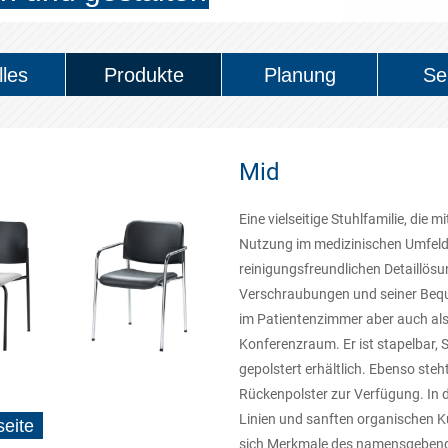
lles
Produkte
Planung
Se
Mid
Eine vielseitige Stuhlfamilie, die
Nutzung im medizinischen Umfeld 
reinigungsfreundlichen Detaillös
Verschraubungen und seiner Beque
im Patientenzimmer aber auch al
Konferenzraum. Er ist stapelbar, S
gepolstert erhältlich. Ebenso steh
Rückenpolster zur Verfügung. In d
Linien und sanften organischen K
seite
sich Merkmale des namensgebende